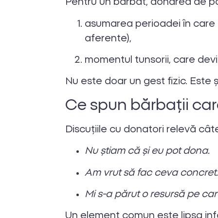
Pentru un bărbat, donarea de p
asumarea perioadei în care p
aferente),
momentul tunsorii, care devine
Nu este doar un gest fizic. Este și
Ce spun bărbații ca
Discuțiile cu donatori relevă cât
Nu știam că și eu pot dona.
Am vrut să fac ceva concret
Mi s-a părut o resursă pe ca
Un element comun este lipsa info