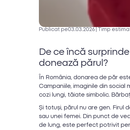
Publicat pe
03.03.2026
|
Timp estimat
De ce încă surprinde
donează părul?
În România, donarea de păr este
Campaniile, imaginile din social 
cozi lungi, tăiate simbolic. Bărbaț
Și totuși, părul nu are gen. Firu
sau unei femei. Din punct de ved
de lung, este perfect potrivit pe