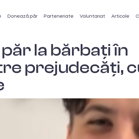
e
Donează păr
Parteneriate
Voluntariat
Articole
C
ăr la bărbați în
re prejudecăți, cu
e