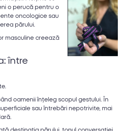
eni o perucă pentru o
mente oncologice sau
erea părului.
lor masculine creează
: între
te.
când oamenii înțeleg scopul gestului. În
perficiale sau întrebări nepotrivite, mai
lară.
tă destinația părului, tonul conversației