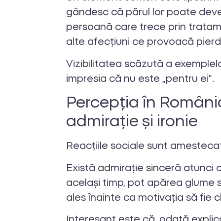
gândesc că părul lor poate dev
persoană care trece prin trata
alte afecțiuni ce provoacă pierd
Vizibilitatea scăzută a exemple
impresia că nu este „pentru ei”.
Percepția în România
admirație și ironie
Reacțiile sociale sunt amesteca
Există admirație sinceră atunci 
același timp, pot apărea glume su
ales înainte ca motivația să fie c
Interesant este că, odată explica