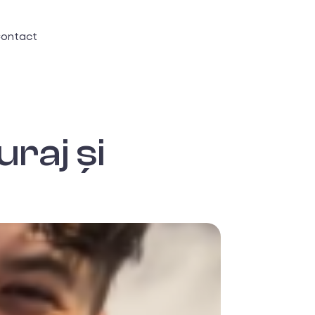
ontact
raj și