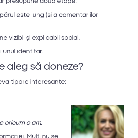
ăr presupune două etape:
ărul este lung (și a comentariilor
 vizibil și explicabil social.
 unul identitar.
re aleg să doneze?
eva tipare interesante:
.
re oricum o am.
rmației. Mulți nu se