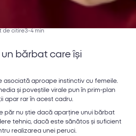
 de citire
3-4 min
 un bărbat care își
 asociată aproape instinctiv cu femeile.
media și poveștile virale pun în prim-plan
ii apar rar în acest cadru.
l de păr nu știe dacă aparține unui bărbat
ere tehnic, dacă este sănătos și suficient
ntru realizarea unei peruci.