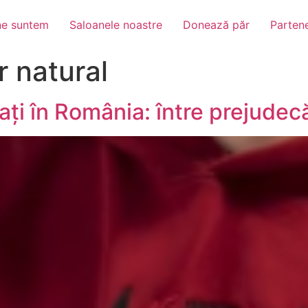
ne suntem
Saloanele noastre
Donează păr
Partene
r natural
ți în România: între prejudecă