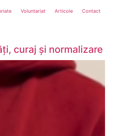
riate
Voluntariat
Articole
Contact
ți, curaj și normalizare