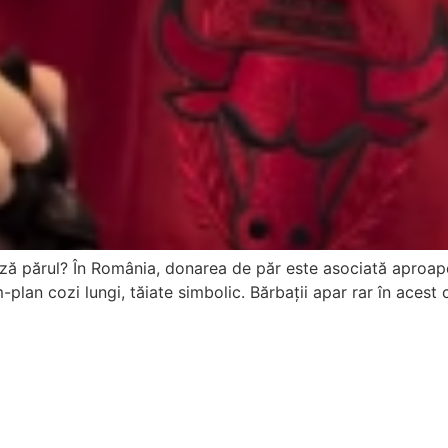
ză părul? În România, donarea de păr este asociată aproape 
-plan cozi lungi, tăiate simbolic. Bărbații apar rar în acest c