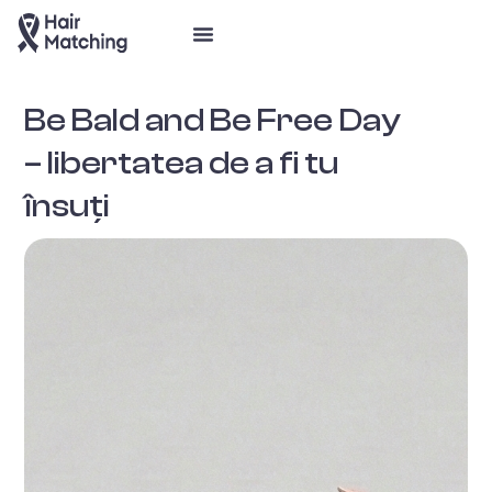
Be Bald and Be Free Day
– libertatea de a fi tu
însuți