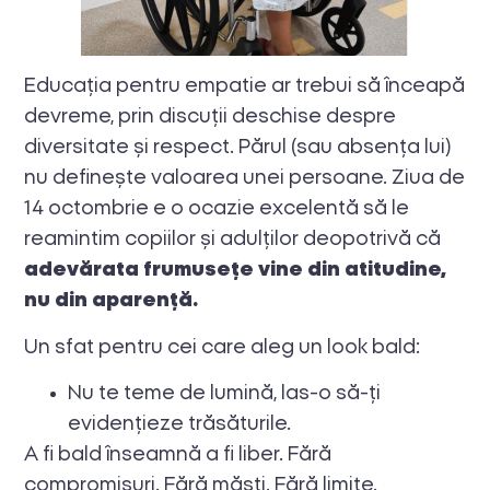
Educația pentru empatie ar trebui să înceapă
devreme, prin discuții deschise despre
diversitate și respect. Părul (sau absența lui)
nu definește valoarea unei persoane. Ziua de
14 octombrie e o ocazie excelentă să le
reamintim copiilor și adulților deopotrivă că
adevărata frumusețe vine din atitudine,
nu din aparență.
Un sfat pentru cei care aleg un look bald:
Nu te teme de lumină, las-o să-ți
evidențieze trăsăturile.
A fi bald înseamnă a fi liber. Fără
compromisuri. Fără măști. Fără limite.