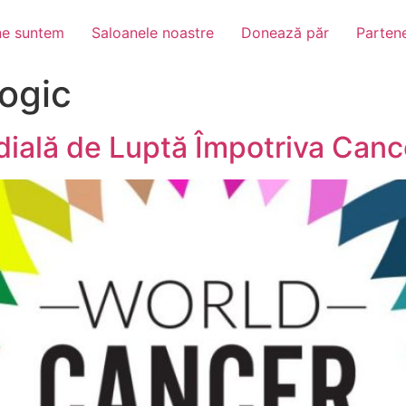
ne suntem
Saloanele noastre
Donează păr
Partene
logic
dială de Luptă Împotriva Canc