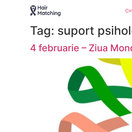
Ci
Tag:
suport psiho
4 februarie – Ziua Mon