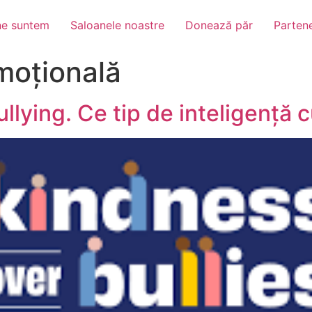
ne suntem
Saloanele noastre
Donează păr
Partene
moțională
llying. Ce tip de inteligență c