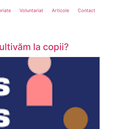
riate
Voluntariat
Articole
Contact
ultivăm la copii?