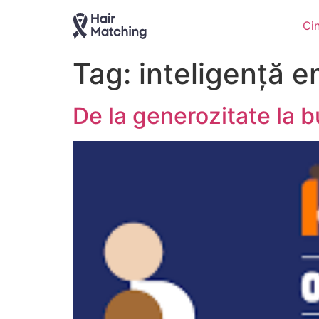
Ci
Tag:
inteligență e
De la generozitate la bu