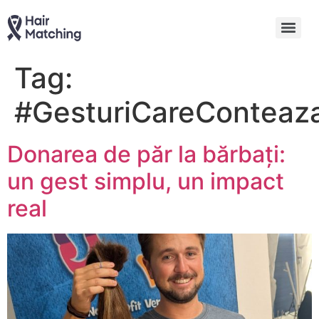
Tag:
#GesturiCareConteaz
Donarea de păr la bărbați:
un gest simplu, un impact
real