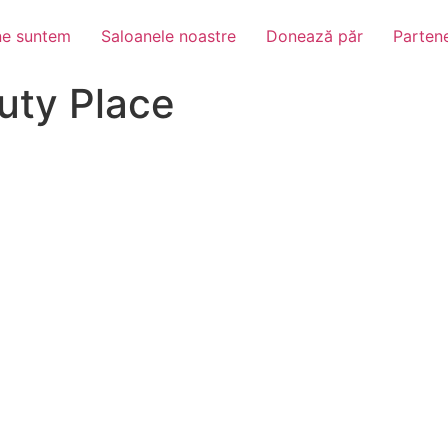
ne suntem
Saloanele noastre
Donează păr
Partene
uty Place